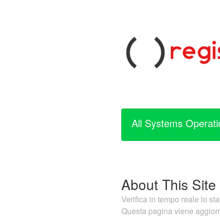
All Systems Operati
About This Site
Verifica in tempo reale lo stat
Questa pagina viene aggiornat