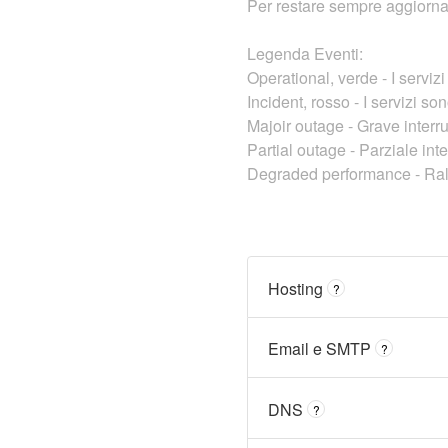
Per restare sempre aggiornato
Legenda Eventi:
Operational, verde - I serviz
Incident, rosso - I servizi sono
Majoir outage - Grave interr
Partial outage - Parziale int
Degraded performance - Rall
Hosting
?
Email e SMTP
?
DNS
?